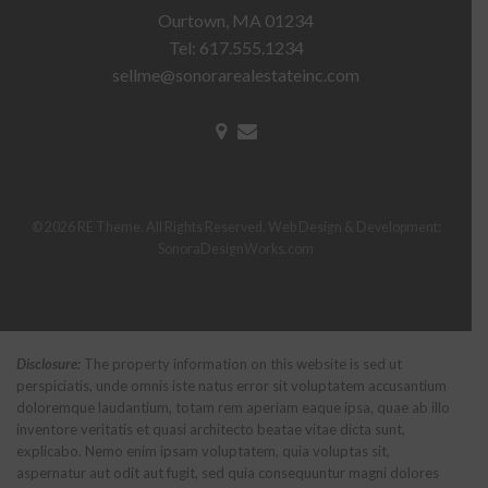
Ourtown, MA 01234
Tel: 617.555.1234
sellme@sonorarealestateinc.com
© 2026 RE Theme. All Rights Reserved.
Web Design & Development:
SonoraDesignWorks.com
Disclosure:
The property information on this website is sed ut
perspiciatis, unde omnis iste natus error sit voluptatem accusantium
doloremque laudantium, totam rem aperiam eaque ipsa, quae ab illo
inventore veritatis et quasi architecto beatae vitae dicta sunt,
explicabo. Nemo enim ipsam voluptatem, quia voluptas sit,
aspernatur aut odit aut fugit, sed quia consequuntur magni dolores